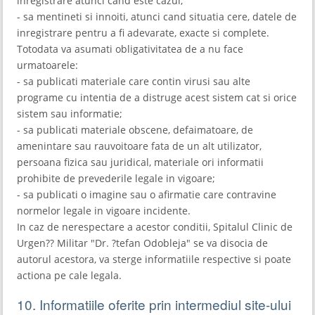
inregistrare atunci cand este cazul;
- sa mentineti si innoiti, atunci cand situatia cere, datele de
inregistrare pentru a fi adevarate, exacte si complete.
Totodata va asumati obligativitatea de a nu face
urmatoarele:
- sa publicati materiale care contin virusi sau alte
programe cu intentia de a distruge acest sistem cat si orice
sistem sau informatie;
- sa publicati materiale obscene, defaimatoare, de
amenintare sau rauvoitoare fata de un alt utilizator,
persoana fizica sau juridical, materiale ori informatii
prohibite de prevederile legale in vigoare;
- sa publicati o imagine sau o afirmatie care contravine
normelor legale in vigoare incidente.
In caz de nerespectare a acestor conditii, Spitalul Clinic de
Urgen?? Militar "Dr. ?tefan Odobleja" se va disocia de
autorul acestora, va sterge informatiile respective si poate
actiona pe cale legala.
10. Informatiile oferite prin intermediul site-ului