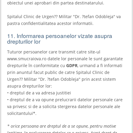
obiectul unei aprobari din partea destinatarului.
Spitalul Clinic de Urgen?? Militar "Dr. ?tefan Odobleja" va
pastra confidentialitatea acestor informatii.
11. Informarea persoanelor vizate asupra
drepturilor lor
Tuturor persoanelor care transmit catre site-ul
www.smucraiova.ro datele lor personale le sunt garantate
drepturile în conformitate cu
GDPR
, urmand a fi informati
prin anuntul facut public de catre Spitalul Clinic de
Urgen?? Militar "Dr. ?tefan Odobleja" prin acest sistem
asupra drepturilor lor:
• dreptul de a va adresa justitiei
• dreptul de a va opune prelucrarii datelor personale care
va privesc si de a solicita stergerea datelor personale ale
solicitantului*.
* orice persoana are dreptul de a se opune, pentru motive
legitime, la prelucrarea datelor ce o privesc. Acest drept de