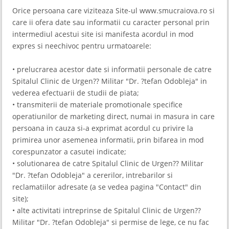
Orice persoana care viziteaza Site-ul www.smucraiova.ro si
care ii ofera date sau informatii cu caracter personal prin
intermediul acestui site isi manifesta acordul in mod
expres si neechivoc pentru urmatoarele:
• prelucrarea acestor date si informatii personale de catre
Spitalul Clinic de Urgen?? Militar "Dr. ?tefan Odobleja" in
vederea efectuarii de studii de piata;
• transmiterii de materiale promotionale specifice
operatiunilor de marketing direct, numai in masura in care
persoana in cauza si-a exprimat acordul cu privire la
primirea unor asemenea informatii, prin bifarea in mod
corespunzator a casutei indicate;
• solutionarea de catre Spitalul Clinic de Urgen?? Militar
"Dr. ?tefan Odobleja" a cererilor, intrebarilor si
reclamatiilor adresate (a se vedea pagina "Contact" din
site);
• alte activitati intreprinse de Spitalul Clinic de Urgen??
Militar "Dr. ?tefan Odobleja" si permise de lege, ce nu fac