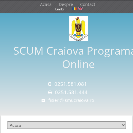
Acasa
Despre
Contact
Limbi
SCUM Craiova Programa
Online
0251.581.081
0251.581.444
fisier @ smucraiova.ro