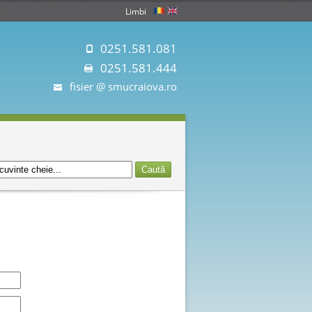
Limbi
0251.581.081
0251.581.444
fisier @ smucraiova.ro