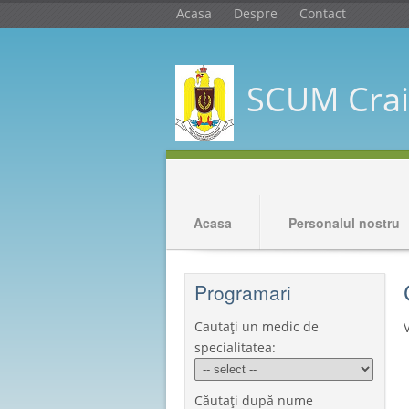
Acasa
Despre
Contact
SCUM Crai
Acasa
Personalul nostru
Programari
Cautați un medic de
specialitatea:
Căutați după nume