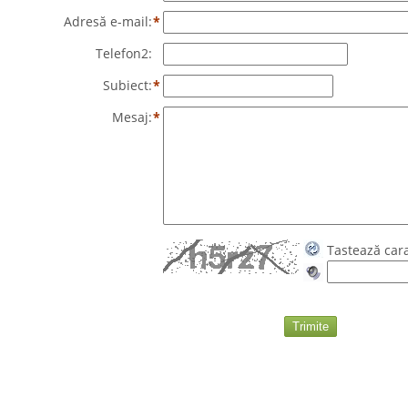
Adresă e-mail:
*
Telefon2:
Subiect:
*
Mesaj:
*
Tastează car