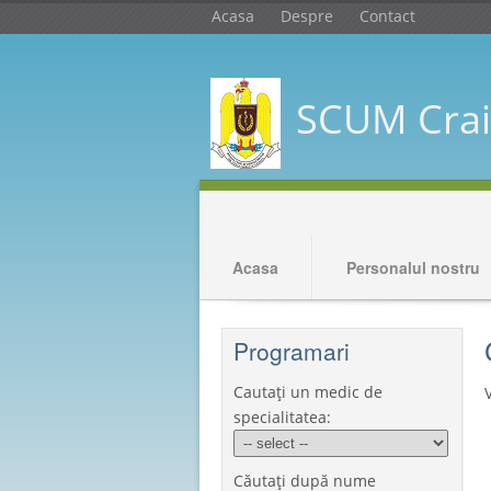
Acasa
Despre
Contact
SCUM Crai
Acasa
Personalul nostru
Programari
Cautați un medic de
specialitatea:
Căutați după nume