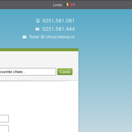
Limbi
0251.581.081
0251.581.444
fisier @ smucraiova.ro