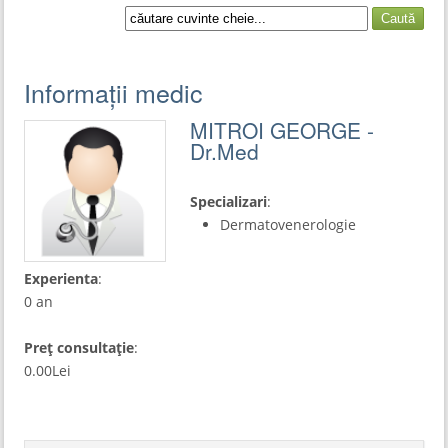
Informații medic
MITROI GEORGE -
Dr.Med
Specializari
:
Dermatovenerologie
Experienta
:
0 an
Preț consultație
:
0.00Lei