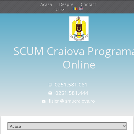
Acasa
Despre
Contact
Limbi
SCUM Craiova Programa
Online
0251.581.081
0251.581.444
fisier @ smucraiova.ro