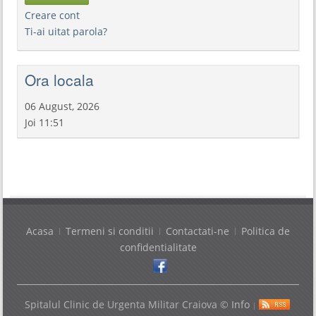
Creare cont
Ti-ai uitat parola?
Ora locala
06 August, 2026
Joi 11:51
Acasa
Termeni si conditii
Contactati-ne
Politica de
confidentialitate
Spitalul Clinic de Urgenta Militar Craiova ©
Info